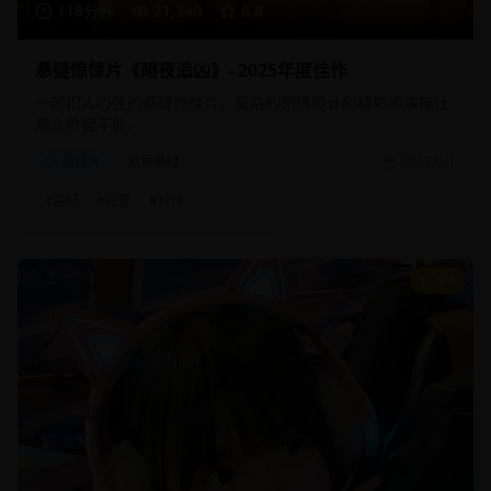
118分钟
21,340
8.8
悬疑惊悚片《暗夜追凶》- 2025年度佳作
一部扣人心弦的悬疑惊悚片，复杂的剧情设计和精彩的演技让
观众欲罢不能。
悬疑片
犯罪悬疑
2025/2/1
#
悬疑
#
犯罪
#
惊悚
9.2