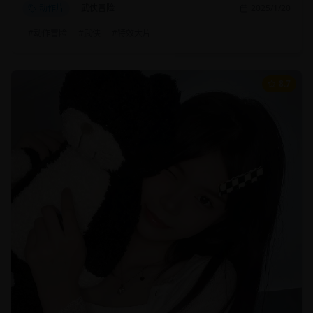
动作片
武侠冒险
2025/1/20
#
动作冒险
#
武侠
#
特效大片
8.7