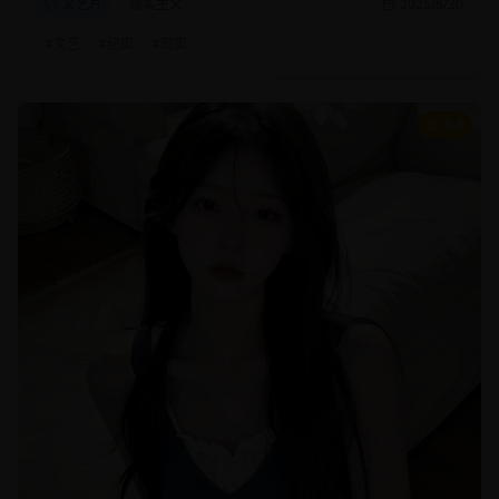
文艺片
现实主义
2025/8/20
#
文艺
#
纪实
#
现实
9.4